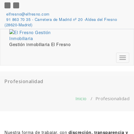
Saltar
al
elfresno@elfresno.com
contenido
91 863 70 35 - Carretera de Madrid nº 20 -Aldea del Fresno
(28620-Madrid)
Gestión inmobiliaria El Fresno
Activa
la
naveg
Profesionalidad
Inicio
/
Profesionalidad
Nuestra forma de trabajar, con
discreción, transparencia y